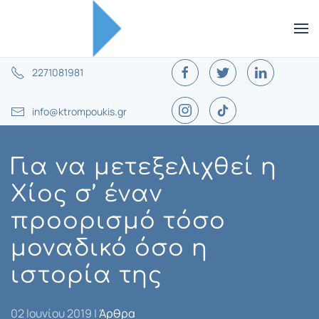
2271081981
info@ktrompoukis.gr
Για να μετεξελιχθεί η
Χίος σ’ έναν
προορισμό τόσο
μοναδικό όσο η
ιστορία της
02 Ιουνίου 2019
|
Άρθρα