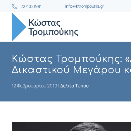
info@ktrompoukis.gr
2271081981
Κώστας Τρομπούκης: «Δ
Δικαστικού Μεγάρου κα
12 Φεβρουαρίου 2019
|
Δελτία Τύπου